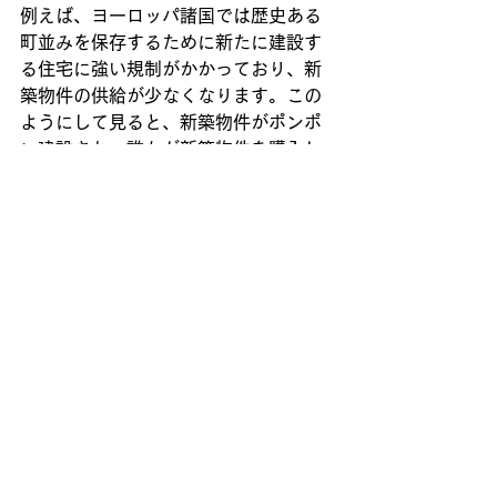
例えば、ヨーロッパ諸国では歴史ある
町並みを保存するために新たに建設す
る住宅に強い規制がかかっており、新
築物件の供給が少なくなります。この
ようにして見ると、新築物件がポンポ
ン建設され、誰もが新築物件を購入し
たがる日本の状況はグローバルスタン
ダードでは、異常だということがわか
ります。
アメリカ人の中古住宅志向の理
由③根強いDIY文化
アメリカに住んだことがある人なら分
かるかもしれませんが、アメリカでは
至るところにDIY用品を販売するホー
ムセンターがあります。日本では内装
のリフォームを行う時にリフォーム業
者に依頼して、リフォーム業者が資材