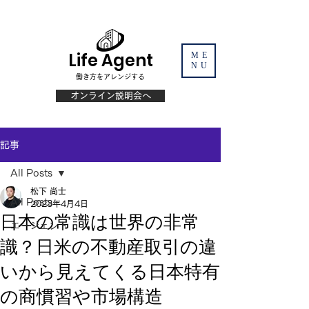
Life Agent
ME
NU
働き方をアレンジする
オンライン説明会へ
記事
All Posts
松下 尚士
All Posts
2023年4月4日
日本の常識は世界の非常
エージェント
識？日米の不動産取引の違
いから見えてくる日本特有
の商慣習や市場構造